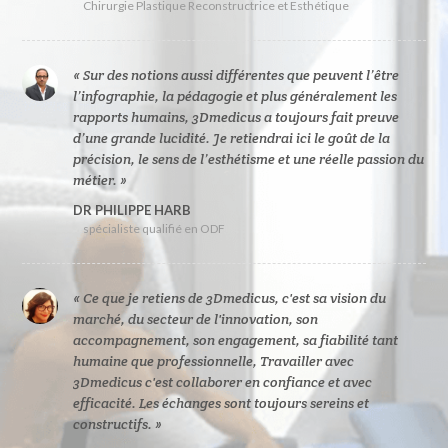
Chirurgie Plastique Reconstructrice et Esthétique
« Sur des notions aussi différentes que peuvent l’être
l’infographie, la pédagogie et plus généralement les
rapports humains, 3Dmedicus a toujours fait preuve
d’une grande lucidité. Je retiendrai ici le goût de la
précision, le sens de l’esthétisme et une réelle passion du
métier. »
DR PHILIPPE HARB
spécialiste qualifié en ODF
« Ce que je retiens de 3Dmedicus, c'est sa vision du
marché, du secteur de l'innovation, son
accompagnement, son engagement, sa fiabilité tant
humaine que professionnelle, Travailler avec
3Dmedicus c'est collaborer en confiance et avec
efficacité. Les échanges sont toujours sereins et
constructifs. »