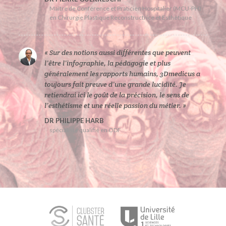
Maître de Conférence et Praticien Hospitalier (MCU-PH)
en Chirurgie Plastique Reconstructrice et Esthétique
« Sur des notions aussi différentes que peuvent
l’être l’infographie, la pédagogie et plus
généralement les rapports humains, 3Dmedicus a
toujours fait preuve d’une grande lucidité. Je
retiendrai ici le goût de la précision, le sens de
l’esthétisme et une réelle passion du métier. »
DR PHILIPPE HARB
spécialiste qualifié en ODF